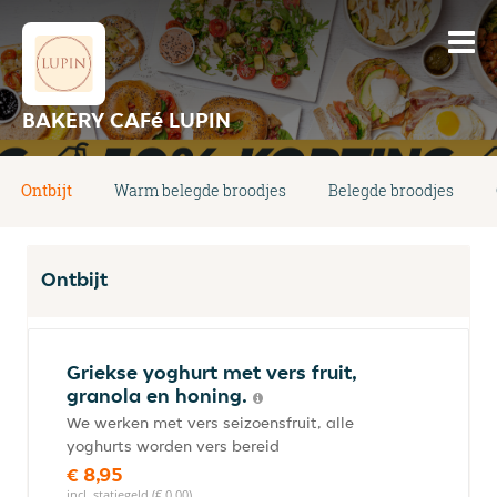
BAKERY CAFé LUPIN
Ontbijt
Warm belegde broodjes
Belegde broodjes
Ontbijt
Griekse yoghurt met vers fruit,
granola en honing.
We werken met vers seizoensfruit, alle
yoghurts worden vers bereid
€ 8,95
incl. statiegeld (€ 0,00)