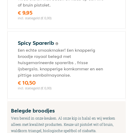
of bruin pistolet.
€ 9,95
incl. statiegeld (€ 0,00)
Spicy Sparerib
Een echte smaakmaker! Een knapperig
broodje royaal belegd met
huisgemarineerde spareribs , frisse
ijsbergsla, knapperige komkommer en een
pittige sambalmayonaise.
€ 10,50
incl. statiegeld (€ 0,00)
Belegde broodjes
Vers bereid in onze keuken. Al onze kip is halal en wij werken
alleen met kwaliteit producten. Keuze uit pistolet wit of bruin,
waldkorn triangel, biologische speltbol of ciabatta.