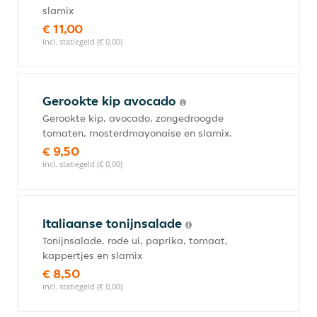
slamix
€ 11,00
incl. statiegeld (€ 0,00)
Gerookte kip avocado
Gerookte kip, avocado, zongedroogde
tomaten, mosterdmayonaise en slamix.
€ 9,50
incl. statiegeld (€ 0,00)
Italiaanse tonijnsalade
Tonijnsalade, rode ui, paprika, tomaat,
kappertjes en slamix
€ 8,50
incl. statiegeld (€ 0,00)