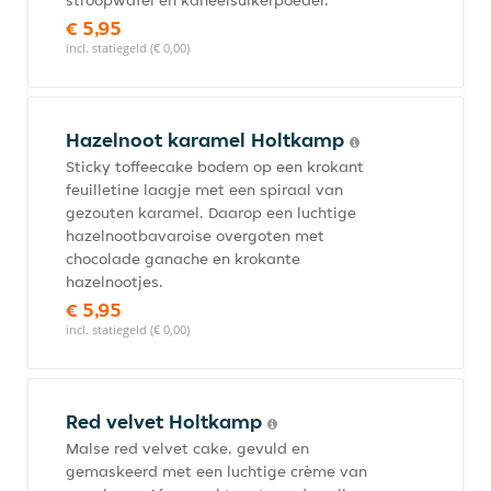
stroopwafel en kaneelsuikerpoeder.
€ 5,95
incl. statiegeld (€ 0,00)
Hazelnoot karamel Holtkamp
Sticky toffeecake bodem op een krokant
feuilletine laagje met een spiraal van
gezouten karamel. Daarop een luchtige
hazelnootbavaroise overgoten met
chocolade ganache en krokante
hazelnootjes.
€ 5,95
incl. statiegeld (€ 0,00)
Red velvet Holtkamp
Malse red velvet cake, gevuld en
gemaskeerd met een luchtige crème van