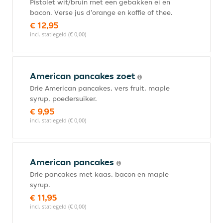
Pistolet wit/bruin met een gebakken ei en
bacon. Verse jus d'orange en koffie of thee.
€ 12,95
incl. statiegeld (€ 0,00)
American pancakes zoet
Drie American pancakes, vers fruit, maple
syrup, poedersuiker.
€ 9,95
incl. statiegeld (€ 0,00)
American pancakes
Drie pancakes met kaas, bacon en maple
syrup.
€ 11,95
incl. statiegeld (€ 0,00)