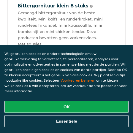
Bittergarnituur klein 8 stuks
Gemengd bittergarnituur van de beste
kwaliteit. Mini kalfs- en runderkroket, mini
rundvlees frikandel, mini kaassoufflé, mini
bamischijf en mini chicken tender. Deze
producten bevatten geen varkensvlees.
Met sausjes
€ 9,95
Wij gebruiken cookies en andere technologieën om uw
incl. statiegeld (€ 0,00)
gebruikerservaring te verbeteren, te personaliseren, analyses voor
optimalisatie en advertenties in samenwerking met derde partijen. Wij
gebruiken onze eigen cookies en cookies van derde partijen. Door op OK
te klikken accepteert u het gebruik van alle cookies. Wij plaatsen altijd
noodzakelijke cookies. Selecteer
Voorkeuren beheren
om te kiezen
Vlammetjes Topking
welke cookies u wilt accepteren, om uw voorkeur aan te passen en voor
6 gefrituurde rundvlees vlammetjes van
meer informatie.
Topking met chilisaus
€ 7,95
OK
incl. statiegeld (€ 0,00)
Online Eten Bestellen
Essentiële