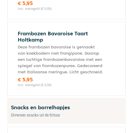
€ 5,95
incl. statiegeld (€ 0,00)
Frambozen Bavaroise Taart
Holtkamp
Deze frambozen bavaroise is gemaakt
van koekbodem met frangipane. Daarop
een luchtige frambozenbavaroise met een
spiegel van frambozenpuree. Gedecoreerd
met Italiaanse meringue. Licht geschroeid.
€ 5,95
incl. statiegeld (€ 0,00)
Snacks en borrelhapjes
Diversen snacks uit de frituur